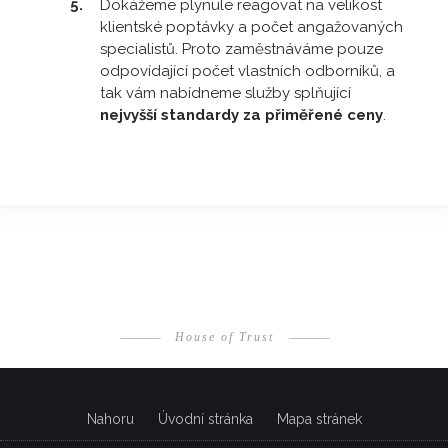
Dokážeme plynule reagovat na velikost
klientské poptávky a počet angažovaných
specialistů. Proto zaměstnáváme pouze
odpovídající počet vlastních odborníků, a
tak vám nabídneme služby splňující
nejvyšší standardy za přiměřené ceny
.
————
House of Trust
————
Nahoru
Úvodní stránka
Mapa stránek