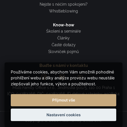
Nejste s něčím spokojeni?
Whistleblowing
Know-how
Školení a semináře
Články
Časté dotazy
Slovníček pojmů
Buďte s námi v kontaktu
Používáme cookies, abychom Vám umožnili pohodlné
prohlížení webu a díky analýze provozu webu neustále
zlepšovali jeho funkce, výkon a použitelnost.
Multi Family Office s.r.o., Jindřišská 901/5, 110 00 Praha 1
IČO: 04382366, DIČ: 04382366, ID datové schránky: ag38sk4
Přijmout vše
Nastavení cookies
Copyright © 2026 Multi Family Office s.r.o.