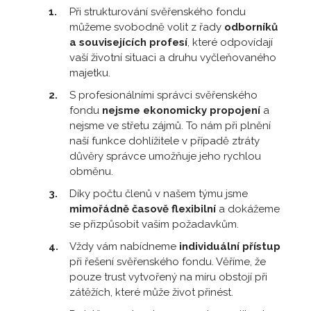
Při strukturování svěřenského fondu
můžeme svobodně volit z řady
odborníků
a souvisejících profesí
, které odpovídají
vaší životní situaci a druhu vyčleňovaného
majetku.
S profesionálními správci svěřenského
fondu
nejsme ekonomicky propojení
a
nejsme ve střetu zájmů. To nám při plnění
naší funkce dohlížitele v případě ztráty
důvěry správce umožňuje jeho rychlou
obměnu.
Díky počtu členů v našem týmu jsme
mimořádně časově flexibilní
a dokážeme
se přizpůsobit vašim požadavkům.
Vždy vám nabídneme
individuální přístup
při řešení svěřenského fondu. Věříme, že
pouze trust vytvořený na míru obstojí při
zátěžích, které může život přinést.