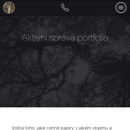
Aktivní správa portfolia
Volba toho, jaké cenné papíry, v jakém objemu a