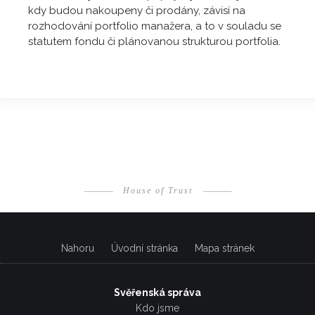
kdy budou nakoupeny či prodány, závisí na
rozhodování portfolio manažera, a to v souladu se
statutem fondu či plánovanou strukturou portfolia.
————
House of Trust
————
Nahoru
Úvodní stránka
Mapa stránek
Svěřenská správa
Kdo jsme