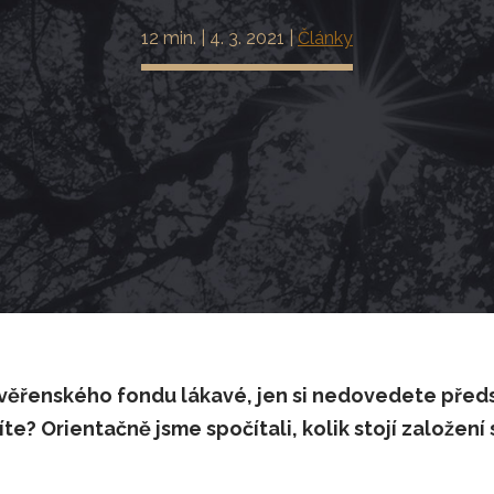
12 min. | 4. 3. 2021 |
Články
svěřenského fondu lákavé, jen si nedovedete předst
títe? Orientačně jsme spočítali, kolik stojí založen