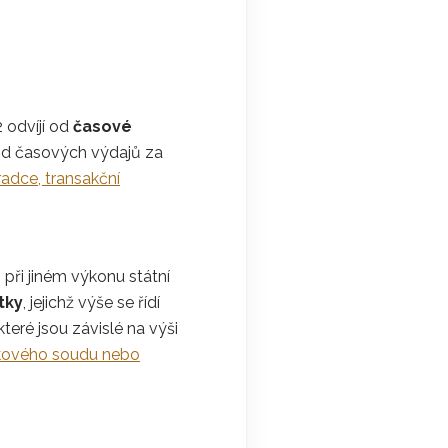
2 odvíjí od
časové
d časových výdajů za
adce, transakční
 při jiném výkonu státní
tky
, jejichž výše se řídí
eré jsou závislé na výši
íkového soudu nebo