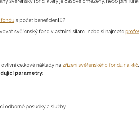
lný svěřenský fond, který je časově omezený, nebo plní fun
a fondu
a počet beneficientů?
ovat svěřenský fond vlastními silami, nebo si najmete
profe
ovlivní celkové náklady na
zřízení svěřenského fondu na klíč
odující parametry
:
ící odborné posudky a služby,