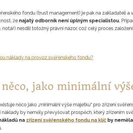
řenského fondu (trust management) je pak na zakladateli a 
čnost, že
najatý odborník není úplným specialistou
. Příp
 notář) nesdílí totožný právní názor, což celý proces založení
sou náklady na provoz svěřenského fondu?
 něco, jako minimální výš
istuje něco jako „minimální výše majetku“ pro zřízení svěřens
ní náklady by neměly převyšovat prospěch, který zřízením sv
nákladů na
zřízení svěřenského fondu na klíč
by neměla 
u
.