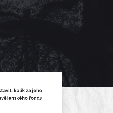
avit, kolik za jeho
í svěřenského fondu.