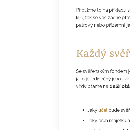
Přibližme to na příkladu
klíč, tak se vás začne ptá
patrový nebo přízemní, ja
Každý svěř
Se svěřenským fondem je
jako je jedinečný jeho
zak
vždy ptáme na
další ot
Jaký
účel
bude svěř
Jaký druh majetku a