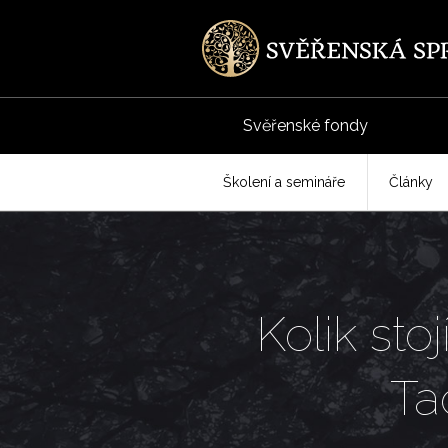
Svěřenské fondy
Školení a semináře
Články
Kolik sto
Ta