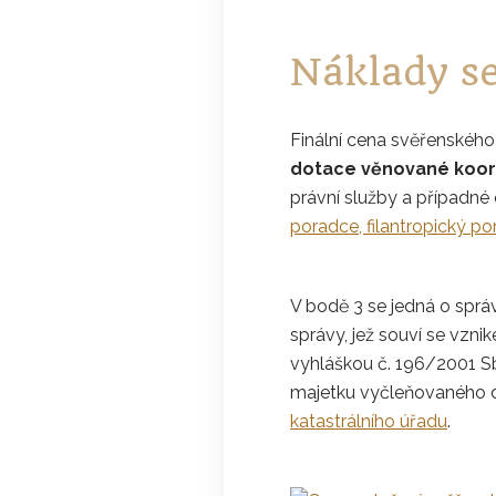
Náklady se
Finální cena svěřenského 
dotace věnované koord
právní služby a případné 
poradce, filantropický po
V bodě 3 se jedná o správ
správy, jež souví se vzn
vyhláškou č. 196/2001 Sb
majetku vyčleňovaného d
katastrálního úřadu
.