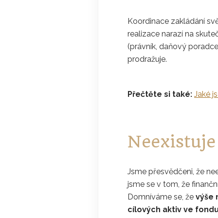
Koordinace zakládání svě
realizace narazí na skute
(právník, daňový poradce,
prodražuje.
Přečtěte si také:
Jaké j
Neexistuje
Jsme přesvědčeni, že neex
jsme se v tom, že finanč
Domníváme se, že
výše 
cílových aktiv ve fond