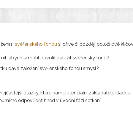
ložením
svěřenského fondu
si dříve či později položí dvě klíčo
ít, abych si mohl dovolit založit svěřenský fond?
etku dává založení svěřenského fondu smysl?
nejčastější otázky, které nám potenciální zakladatelé kladou.
neumíme odpovědět hned v úvodní fázi setkání.