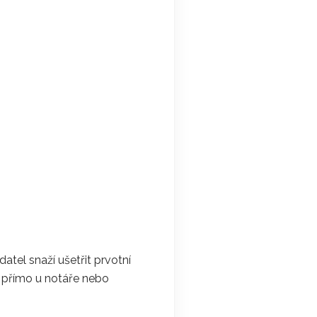
atel snaží ušetřit prvotní
 – přímo u notáře nebo