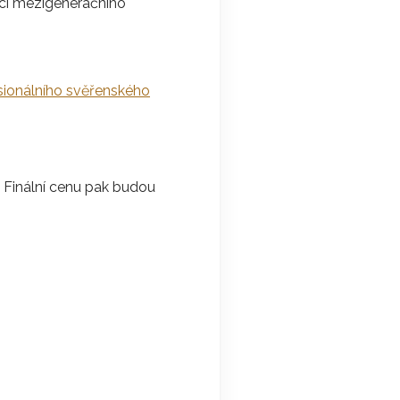
kci mezigeneračního
sionálního svěřenského
. Finální cenu pak budou