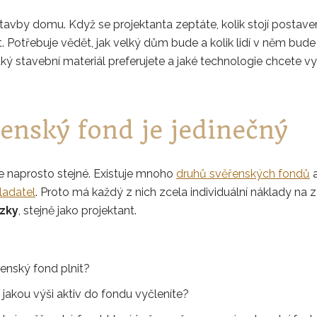
 stavby domu. Když se projektanta zeptáte, kolik stojí posta
t. Potřebuje vědět, jak velký dům bude a kolik lidí v něm bude
ký stavební materiál preferujete a jaké technologie chcete vyu
enský fond je jedinečný
 naprosto stejné. Existuje mnoho
druhů svěřenských fondů
a
ladatel
. Proto má každý z nich zcela individuální náklady na z
ázky
, stejně jako projektant.
enský fond plnit?
 jakou výši aktiv do fondu vyčleníte?