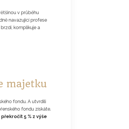
většinou v průběhu
adně navazující profese
 brzdí, komplikuje a
e majetku
kého fondu. A utvrdili
ěřenského fondu získáte.
překročit 5 % z výše