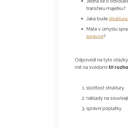
Jedná se o odvolate
transferu majetku?
Jaká bude
struktur
Máte v úmyslu sprav
správce
?
Odpovědi na tyto otázky 
mít na svědomí
tři rozh
složitost struktury,
náklady na souvisej
správní poplatky.