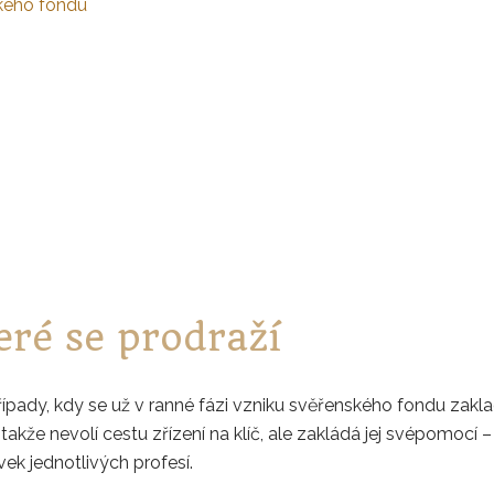
eré se prodraží
ípady, kdy se už v ranné fázi vzniku svěřenského fondu zaklad
 takže nevolí cestu zřízení na klíč, ale zakládá jej svépomocí
k jednotlivých profesí.