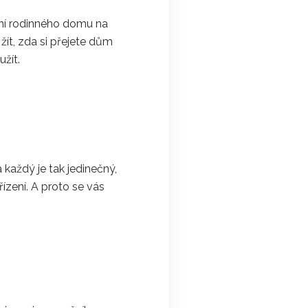
vení rodinného domu na
 žít, zda si přejete dům
žít.
 každý je tak jedinečný,
řízení. A proto se vás