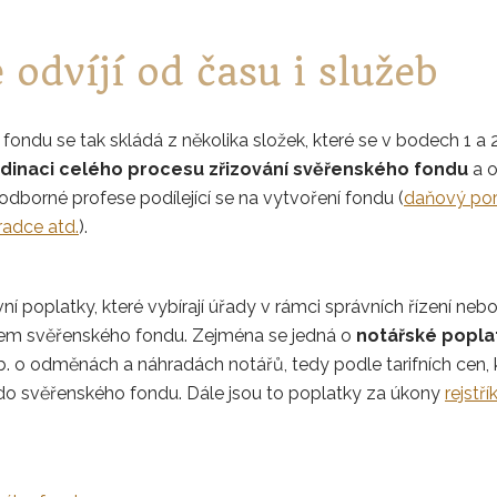
 odvíjí od času i služeb
fondu se tak skládá z několika složek, které se v bodech 1 a 
inaci celého procesu zřizování svěřenského fondu
a o
odborné profese podílející se na vytvoření fondu (
daňový por
radce atd.
).
ní poplatky, které vybírají úřady v rámci správních řízení nebo
ikem svěřenského fondu. Zejména se jedná o
notářské popla
. o odměnách a náhradách notářů, tedy podle tarifních cen, kt
o svěřenského fondu. Dále jsou to poplatky za úkony
rejstř