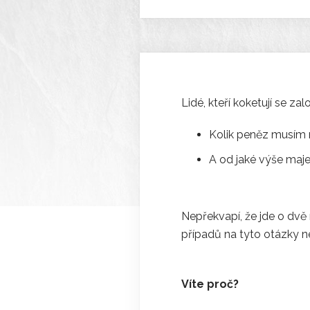
Lidé, kteří koketují se za
Kolik peněz musím m
A od jaké výše maj
Nepřekvapí, že jde o dvě 
případů na tyto otázky 
Víte proč?