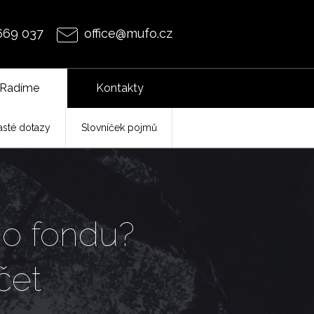
669 037
office@mufo.cz
Radíme
Kontakty
asté dotazy
Slovníček pojmů
ho fondu?
čet