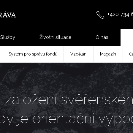
+420 734 
Služby
Životní situace
O nás
Systém pro správu fondů
Vzdělání
Magazín
Č
jí založení svěřenské
dy je orientační výpo