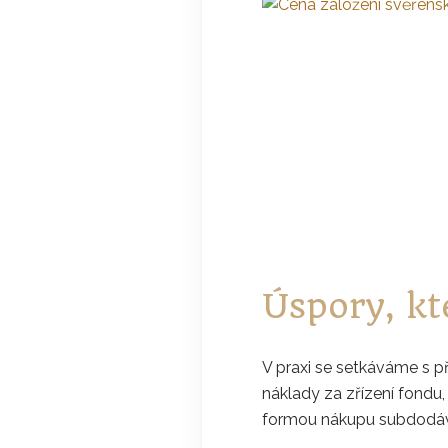
Úspory, kt
V praxi se setkáváme s př
náklady za zřízení fondu,
formou nákupu subdodáve